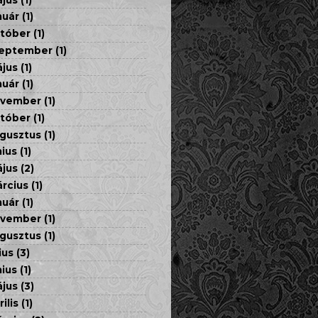
nuár
(1)
tóber
(1)
eptember
(1)
jus
(1)
nuár
(1)
ovember
(1)
tóber
(1)
gusztus
(1)
nius
(1)
jus
(2)
rcius
(1)
nuár
(1)
ovember
(1)
gusztus
(1)
ius
(3)
nius
(1)
jus
(3)
rilis
(1)