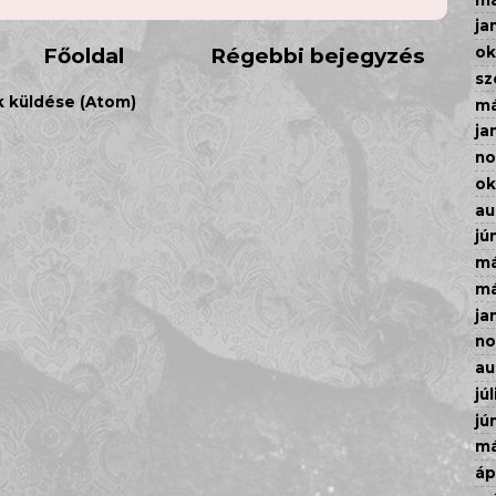
ja
Főoldal
Régebbi bejegyzés
ok
sz
 küldése (Atom)
má
ja
n
ok
au
jú
má
má
ja
n
au
júl
jú
má
áp