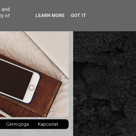
s and
ty of
LEARN MORE
GOT IT
Gerincjóga
Kapcsolat