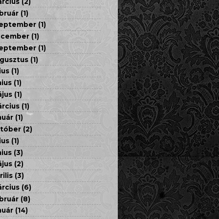
rcius
(2)
bruár
(1)
eptember
(1)
ecember
(1)
eptember
(1)
gusztus
(1)
ius
(1)
nius
(1)
jus
(1)
rcius
(1)
nuár
(1)
tóber
(2)
ius
(1)
nius
(3)
jus
(2)
rilis
(3)
rcius
(6)
bruár
(8)
nuár
(14)