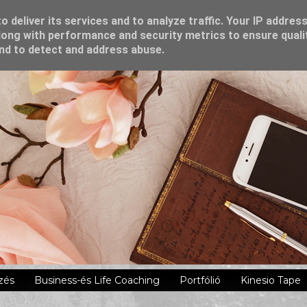
 deliver its services and to analyze traffic. Your IP addres
ong with performance and security metrics to ensure quali
and to detect and address abuse.
zés
Business-és Life Coaching
Portfólió
Kinesio Tape