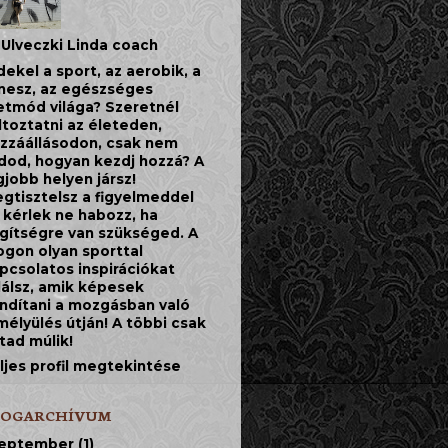
Ulveczki Linda coach
dekel a sport, az aerobik, a
tnesz, az egészséges
etmód világa? Szeretnél
ltoztatni az életeden,
zzáállásodon, csak nem
dod, hogyan kezdj hozzá? A
gjobb helyen jársz!
gtisztelsz a figyelmeddel
 kérlek ne habozz, ha
gítségre van szükséged. A
ogon olyan sporttal
pcsolatos inspirációkat
lálsz, amik képesek
indítani a mozgásban való
mélyülés útján! A többi csak
jtad múlik!
ljes profil megtekintése
LOGARCHÍVUM
eptember
(1)