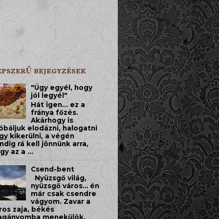
ÉPSZERŰ BEJEGYZÉSEK
"Úgy egyél, hogy
jól legyél"
Hát igen... ez a
fránya főzés.
Akárhogy is
óbáljuk elodázni, halogatni
gy kikerülni, a végén
ndig rá kell jönnünk arra,
gy az a ...
Csend-bent
​Nyüzsgő világ,
nyüzsgő város… én
már csak csendre
vágyom. Zavar a
ros zaja, békés
gányomba menekülök.