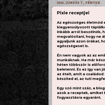
2013. JÚNIUS 7., PÉNTEK
Pixie receptjei
Az egészséges életmód egy
kiegyensúlyozott táplálko
inkább arról beszélnék, 
megvalósítani, hogy ne á
agyaljunk azon órákat, ho
egészségeset is.
Én nem vagyok az az embe
munkáknak. Ha már készí
héten többször is előfor
beletenni. És ez így van 
az ételt, amit a családod 
készíted el, az tuti megf
Egy szó mint száz, a blog
azok a receptek, amiket 
fogyasztásra egyaránt.