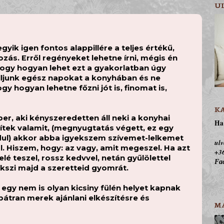
U
ik igen fontos alappillére a teljes értékű,
zás. Erről regényeket lehetne írni, mégis én
hogy hogyan lehet ezt a gyakorlatban úgy
lljunk egész napokat a konyhában és ne
gy hogyan lehetne főzni jót is, finomat is,
K
r, aki kényszeredetten áll neki a konyhai
Ha 
tek valamit, (megnyugtatás végett, ez egy
dul) akkor abba igyekszem szívemet-lelkemet
ulv
jól. Hiszem, hogy: az vagy, amit megeszel. Ha azt
+36
elé teszel, rossz kedvvel, netán gyűlölettel
Fac
ekszi majd a szeretteid gyomrát.
 egy nem is olyan kicsiny fülén helyet kapnak
bátran merek ajánlani elkészítésre és
M