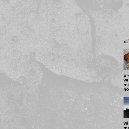
N
pr
va
mi
ho
vá
ma