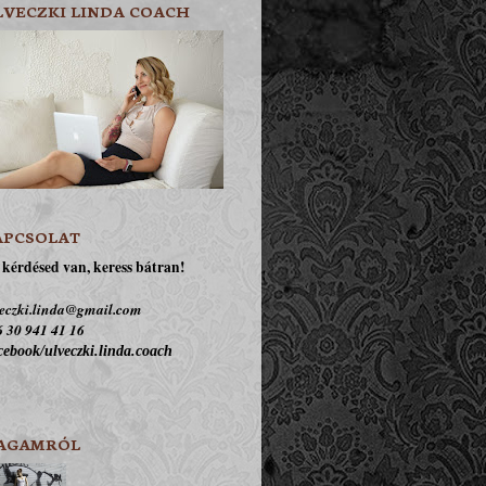
LVECZKI LINDA COACH
APCSOLAT
kérdésed van, keress bátran!
eczki.linda@gmail.com
 30 941 41 16
ebook/ulveczki.linda.coach
AGAMRÓL