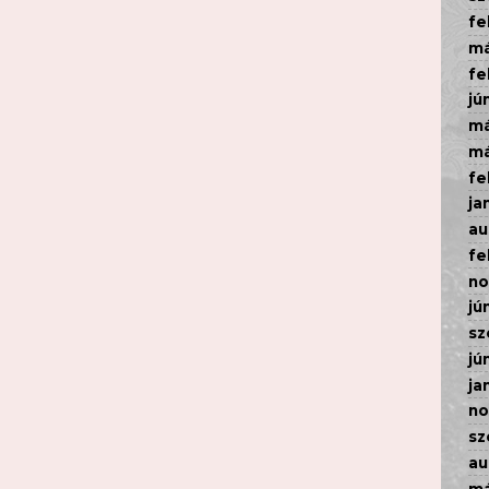
fe
má
fe
jú
má
má
fe
ja
au
fe
n
jú
sz
jú
ja
n
sz
au
má