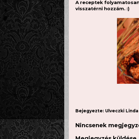
A receptek folyamatosan 
visszatérni hozzám. :)
Bejegyezte:
Ulveczki Lind
Nincsenek megjegyz
Megjegyzés küldése