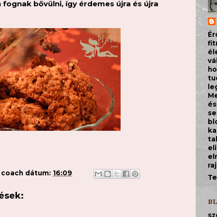
fognak bővülni, így érdemes újra és újra
Ér
fi
él
vá
ho
tu
le
Me
és
se
bl
ka
ta
el
el
ra
a coach
dátum:
16:09
Te
ések:
B
sz