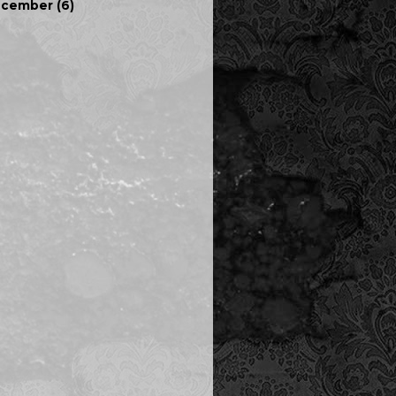
ecember
(6)