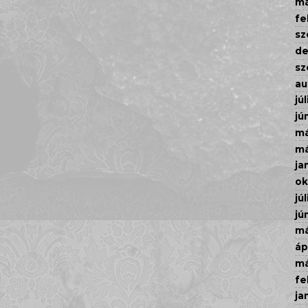
má
fe
sz
d
sz
au
júl
jú
má
má
ja
ok
júl
jú
má
áp
má
fe
ja