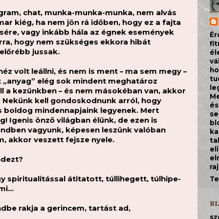
tagram, chat, munka-munka-munka, nem alvás
r kiég, ha nem jön rá időben, hogy ez a fajta
csére, vagy inkább hála az égnek események
Ér
rra, hogy nem szükséges ekkora hibát
fi
előrébb jussak.
él
vá
ho
z volt leállni, és nem is ment – ma sem megy –
tu
tt „anyag” elég sok mindent meghatároz
le
oll a kezünkben – és nem másokéban van, akkor
Me
. Nekünk kell gondoskodnunk arról, hogy
és
s boldog mindennapjaink legyenek. Mert
se
! Igenis önző világban élünk, de ezen is
bl
rendben vagyunk, képesen leszünk valóban
ka
, akkor veszett fejsze nyele.
ta
el
el
ndezt?
ra
iritualitással átitatott, túllihegett, túlhipe-
Te
ami…
B
ndbe rakja a gerincem, tartást ad,
sz