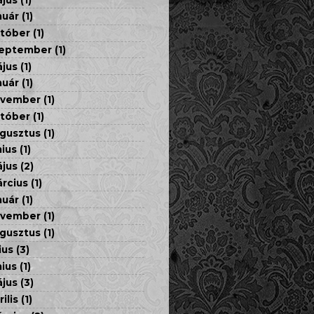
nuár
(1)
tóber
(1)
eptember
(1)
jus
(1)
nuár
(1)
ovember
(1)
tóber
(1)
gusztus
(1)
nius
(1)
jus
(2)
rcius
(1)
nuár
(1)
ovember
(1)
gusztus
(1)
ius
(3)
nius
(1)
jus
(3)
rilis
(1)