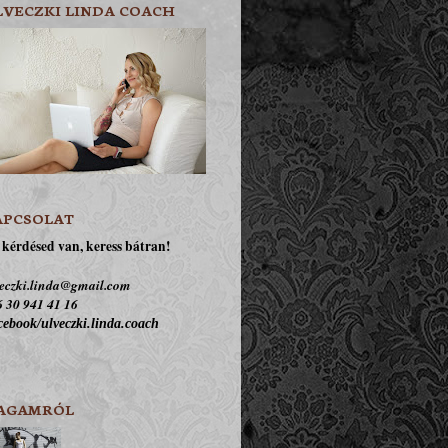
LVECZKI LINDA COACH
APCSOLAT
kérdésed van, keress bátran!
eczki.linda@gmail.com
 30 941 41 16
ebook/ulveczki.linda.coach
AGAMRÓL