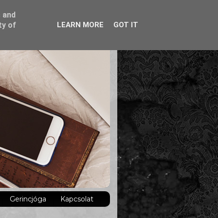
s and
ty of
LEARN MORE
GOT IT
Gerincjóga
Kapcsolat