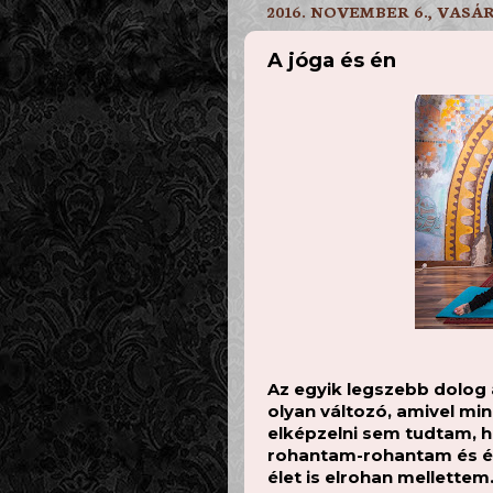
2016. NOVEMBER 6., VASÁ
A jóga és én
Az egyik legszebb dolog 
olyan változó, amivel min
elképzelni sem tudtam, h
rohantam-rohantam és és
élet is elrohan mellettem