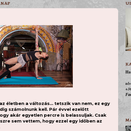
RNAP
U
K
Ha 
ulv
+36
Fac
az életben a változás… tetszik van nem, ez egy
dig számolnunk kell. Pár évvel ezelőtt
ogy akár egyetlen percre is belassuljak. Csak
M
zre sem vettem, hogy ezzel egy időben az
.