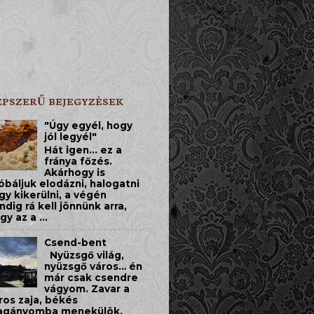
ÉPSZERŰ BEJEGYZÉSEK
"Úgy egyél, hogy
jól legyél"
Hát igen... ez a
fránya főzés.
Akárhogy is
óbáljuk elodázni, halogatni
gy kikerülni, a végén
ndig rá kell jönnünk arra,
gy az a ...
Csend-bent
​Nyüzsgő világ,
nyüzsgő város… én
már csak csendre
vágyom. Zavar a
ros zaja, békés
gányomba menekülök.