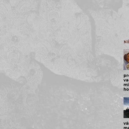
N
pr
va
mi
ho
vá
ma