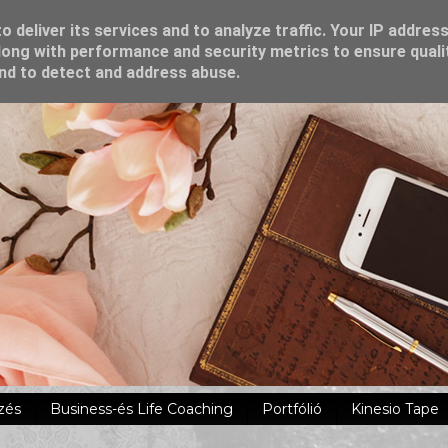
 deliver its services and to analyze traffic. Your IP addres
ong with performance and security metrics to ensure quali
and to detect and address abuse.
zés
Business-és Life Coaching
Portfólió
Kinesio Tape