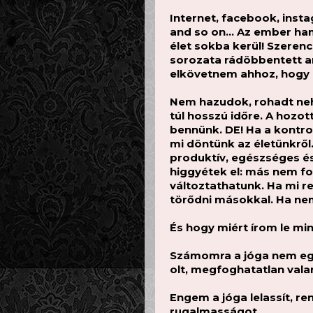
Internet, facebook, ins
and so on… Az ember hama
élet sokba kerül! Szeren
sorozata rádöbbentett a
elkövetnem ahhoz, hogy 
Nem hazudok, rohadt nehé
túl hosszú időre. A hozo
bennünk. DE! Ha a kontr
mi döntünk az életünkről
produktív, egészséges é
higgyétek el: más nem fog
változtathatunk. Ha mi 
törődni másokkal. Ha nem
És hogy miért írom le mi
Számomra a jóga nem egy sp
olt, megfoghatatlan val
Engem a jóga lelassít, re
rugalmasságot.