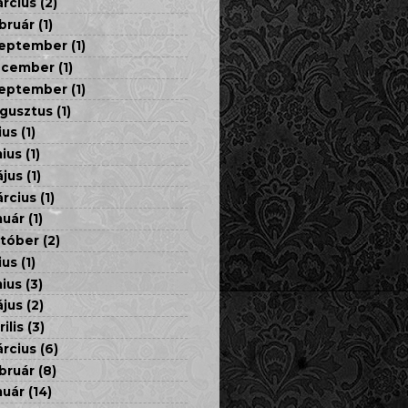
rcius
(2)
bruár
(1)
eptember
(1)
ecember
(1)
eptember
(1)
gusztus
(1)
ius
(1)
nius
(1)
jus
(1)
rcius
(1)
nuár
(1)
tóber
(2)
ius
(1)
nius
(3)
jus
(2)
rilis
(3)
rcius
(6)
bruár
(8)
nuár
(14)