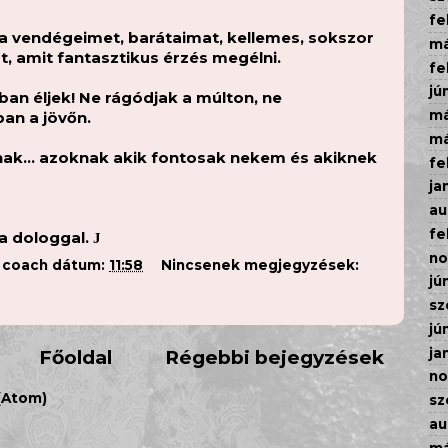
fe
 vendégeimet, barátaimat, kellemes, sokszor
má
t, amit fantasztikus érzés megélni.
fe
jú
tban éljek! Ne rágódjak a múlton, ne
má
an a jövőn.
má
k… azoknak akik fontosak nekem és akiknek
fe
ja
au
fe
ga dologgal.
J
n
a coach
dátum:
11:58
Nincsenek megjegyzések:
jú
sz
jú
ja
Főoldal
Régebbi bejegyzések
n
(Atom)
sz
au
má