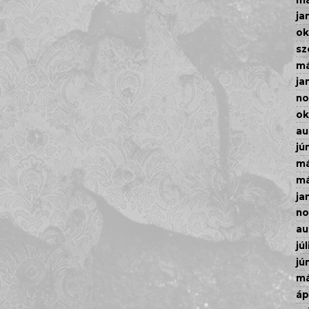
ja
ok
sz
má
ja
n
ok
au
jú
má
má
ja
n
au
júl
jú
má
áp