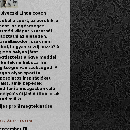
Ulveczki Linda coach
dekel a sport, az aerobik, a
tnesz, az egészséges
etmód világa? Szeretnél
ltoztatni az életeden,
zzáállásodon, csak nem
dod, hogyan kezdj hozzá? A
gjobb helyen jársz!
gtisztelsz a figyelmeddel
 kérlek ne habozz, ha
gítségre van szükséged. A
ogon olyan sporttal
pcsolatos inspirációkat
lálsz, amik képesek
indítani a mozgásban való
mélyülés útján! A többi csak
jtad múlik!
ljes profil megtekintése
LOGARCHÍVUM
eptember
(1)