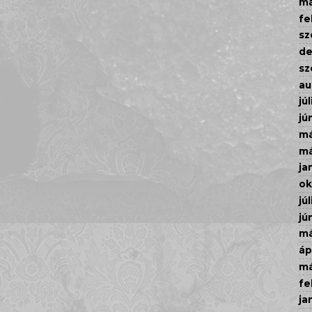
má
fe
sz
d
sz
au
júl
jú
má
má
ja
ok
júl
jú
má
áp
má
fe
ja