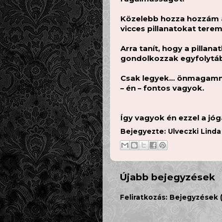
Közelebb hozza hozzám a
vicces pillanatokat terem
Arra tanít, hogy a pillana
gondolkozzak egyfolytáb
Csak legyek… önmagamna
– én – fontos vagyok.
Így vagyok én ezzel a jó
Bejegyezte:
Ulveczki Lind
Újabb bejegyzések
Feliratkozás:
Bejegyzések 