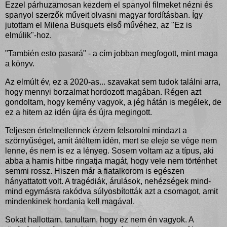
Ezzel párhuzamosan kezdem el spanyol filmeket nézni és
spanyol szerzők műveit olvasni magyar fordításban. Így
jutottam el Milena Busquets első művéhez, az "Ez is
elmúlik"-hoz.
"También esto pasará" - a cím jobban megfogott, mint maga
a könyv.
Az elmúlt év, ez a 2020-as... szavakat sem tudok találni arra,
hogy mennyi borzalmat hordozott magában. Régen azt
gondoltam, hogy kemény vagyok, a jég hátán is megélek, de
ez a hitem az idén újra és újra megingott.
Teljesen értelmetlennek érzem felsorolni mindazt a
szörnyűséget, amit átéltem idén, mert se eleje se vége nem
lenne, és nem is ez a lényeg. Sosem voltam az a típus, aki
abba a hamis hitbe ringatja magát, hogy vele nem történhet
semmi rossz. Hiszen már a fiatalkorom is egészen
hányattatott volt. A tragédiák, árulások, nehézségek mind-
mind egymásra rakódva súlyosbították azt a csomagot, amit
mindenkinek hordania kell magával.
Sokat hallottam, tanultam, hogy ez nem én vagyok. A