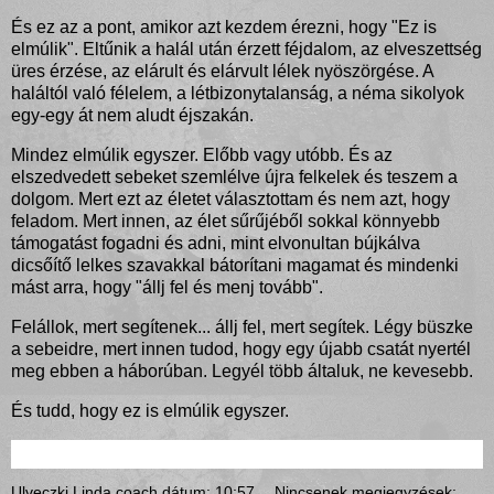
És ez az a pont, amikor azt kezdem érezni, hogy "Ez is
elmúlik". Eltűnik a halál után érzett féjdalom, az elveszettség
üres érzése, az elárult és elárvult lélek nyöszörgése. A
haláltól való félelem, a létbizonytalanság, a néma sikolyok
egy-egy át nem aludt éjszakán.
Mindez elmúlik egyszer. Előbb vagy utóbb. És az
elszedvedett sebeket szemlélve újra felkelek és teszem a
dolgom. Mert ezt az életet választottam és nem azt, hogy
feladom. Mert innen, az élet sűrűjéből sokkal könnyebb
támogatást fogadni és adni, mint elvonultan bújkálva
dicsőítő lelkes szavakkal bátorítani magamat és mindenki
mást arra, hogy "állj fel és menj tovább".
Felállok, mert segítenek... állj fel, mert segítek. Légy büszke
a sebeidre, mert innen tudod, hogy egy újabb csatát nyertél
meg ebben a háborúban. Legyél több általuk, ne kevesebb.
És tudd, hogy ez is elmúlik egyszer.
Ulveczki Linda coach
dátum:
10:57
Nincsenek megjegyzések: