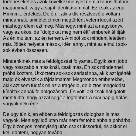
történéseket és azok következményeit nem azonosíthatom
magammal, vagy a saját identitásommal. Ez csak az ego.
Hmmm... érdekes. De én... aki aktív résztvevője voltam
mindannak, ami élet címen megtörtént velem kicsit azért
máshogy élem ezt meg. Máshogy, mint azt a nagykönyv,
vagy az okos, de "dolgokat meg nem élt" emberek állítják.
Az én múltam, az én terhem. Amiből sok mindent letettem
már. Jöttek helyette mások. Idén annyi, mint az elmúlt sok-
sok évben összesen.
Mindenkinek más a feldolgozási folyamat. Egyik sem jobb
vagy rosszabb a másiknál, csak más. Én sok mindennel
próbálkoztam. Ütköztem sok-sok sarlatánba, akik azt ígérték
majd ők elveszik a fájdalmamat. Megmondó emberekbe,
akik azt sem tudták mi az a tragédia, de biztos megoldást
kínáltak annak feldolgozására. És volt, aki csak hallgatott,
mert tudta, hogy azzal segít a legtöbbet. A mai napig hálás
vagyok neki érte.
De úgy tűnik, én ebben a feldolgozás dologban is más
vagyok. Mert egy idő után már nem fér több abba a pohárba.
Egy bizonyos mennyiség után csak túlcsordul, és akkor el
kell dönteni, hogyan tovább.