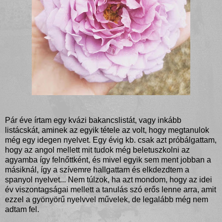
Pár éve írtam egy kvázi bakancslistát, vagy inkább
listácskát, aminek az egyik tétele az volt, hogy megtanulok
még egy idegen nyelvet. Egy évig kb. csak azt próbálgattam,
hogy az angol mellett mit tudok még beletuszkolni az
agyamba így felnőttként, és mivel egyik sem ment jobban a
másiknál, így a szívemre hallgattam és elkdezdtem a
spanyol nyelvet... Nem túlzok, ha azt mondom, hogy az idei
év viszontagságai mellett a tanulás szó erős lenne arra, amit
ezzel a gyönyörű nyelvvel művelek, de legalább még nem
adtam fel.