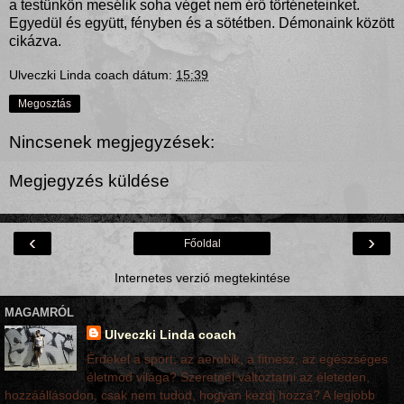
a testünkön mesélik soha véget nem érő történeteinket.
Egyedül és együtt, fényben és a sötétben. Démonaink között
cikázva.
Ulveczki Linda coach
dátum:
15:39
Megosztás
Nincsenek megjegyzések:
Megjegyzés küldése
‹
›
Főoldal
Internetes verzió megtekintése
MAGAMRÓL
Ulveczki Linda coach
Érdekel a sport, az aerobik, a fitnesz, az egészséges
életmód világa? Szeretnél változtatni az életeden,
hozzáállásodon, csak nem tudod, hogyan kezdj hozzá? A legjobb