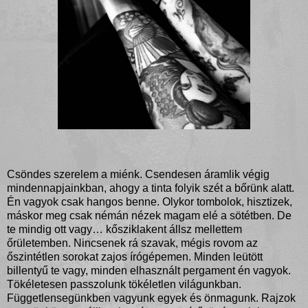
Csöndes szerelem a miénk. Csendesen áramlik végig
mindennapjainkban, ahogy a tinta folyik szét a bőrünk alatt.
Én vagyok csak hangos benne. Olykor tombolok, hisztizek,
máskor meg csak némán nézek magam elé a sötétben. De
te mindig ott vagy… kősziklakent állsz mellettem
őrületemben. Nincsenek rá szavak, mégis rovom az
őszintétlen sorokat zajos írógépemen. Minden leütött
billentyű te vagy, minden elhasznált pergament én vagyok.
Tökéletesen passzolunk tökéletlen világunkban.
Függetlensegünkben vagyunk egyek és önmagunk. Rajzok