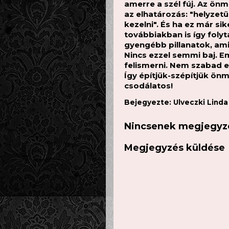
amerre a szél fúj. Az ö
az elhatározás: "helyze
kezelni". És ha ez már si
továbbiakban is így folyt
gyengébb pillanatok, ami
Nincs ezzel semmi baj. Em
felismerni. Nem szabad 
Így építjük-szépítjük ön
csodálatos!
Bejegyezte:
Ulveczki Lind
Nincsenek megjegyz
Megjegyzés küldése