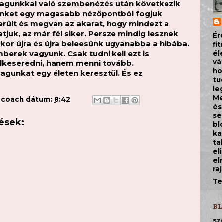
nmagunkkal való szembenézés után következik
tünket egy magasabb nézőpontból fogjuk
került és megvan az akarat, hogy mindezt a
atjuk, az már fél siker. Persze mindig lesznek
Ér
kor újra és újra beleesünk ugyanabba a hibába.
fi
berek vagyunk. Csak tudni kell ezt is
él
vá
elkeseredni, hanem menni tovább.
ho
magunkat egy életen keresztül. És ez
tu
le
Me
a coach
dátum:
8:42
és
se
ések:
bl
ka
ta
el
el
ra
Te
B
sz