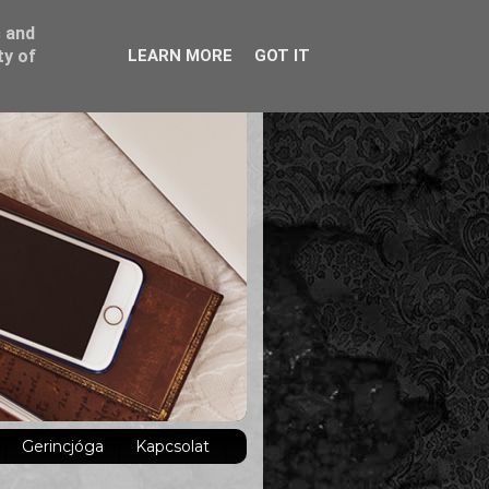
s and
ty of
LEARN MORE
GOT IT
Gerincjóga
Kapcsolat