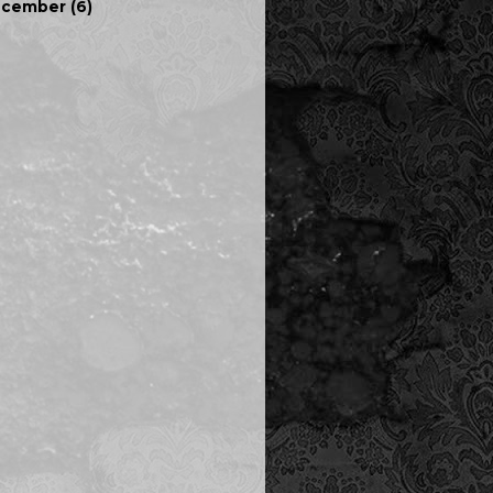
ecember
(6)