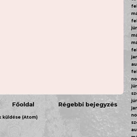
fe
má
fe
jú
má
má
fe
ja
au
fe
n
jú
sz
jú
Főoldal
Régebbi bejegyzés
ja
n
 küldése (Atom)
sz
au
má