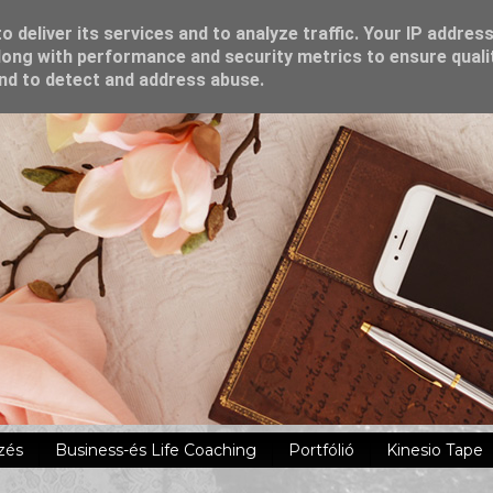
 deliver its services and to analyze traffic. Your IP addres
ong with performance and security metrics to ensure quali
and to detect and address abuse.
zés
Business-és Life Coaching
Portfólió
Kinesio Tape