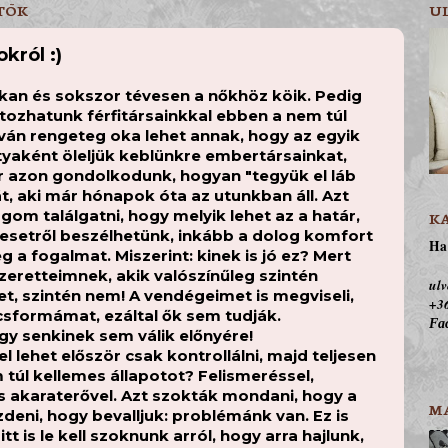
RTÖK
U
król :)
kan és sokszor tévesen a nőkhöz köik. Pedig
ozhatunk férfitársainkkal ebben a nem túl
lván rengeteg oka lehet annak, hogy az egyik
yaként öleljük keblünkre embertársainkat,
 azon gondolkodunk, hogyan "tegyük el láb
át, aki már hónapok óta az utunkban áll. Azt
om találgatni, hogy melyik lehet az a határ,
K
i esetről beszélhetünk, inkább a dolog komfort
Ha 
 a fogalmat. Miszerint: kinek is jó ez? Mert
eretteimnek, akik valószínűleg szintén
ulv
et, szintén nem! A vendégeimet is megviseli,
+36
sformámat, ezáltal ők sem tudják.
Fac
gy senkinek sem válik előnyére!
l lehet először csak kontrollálni, majd teljesen
 túl kellemes állapotot? Felismeréssel,
és akaraterővel. Azt szokták mondani, hogy a
M
ezdeni, hogy bevalljuk: problémánk van. Ez is
tt is le kell szoknunk arról, hogy arra hajlunk,