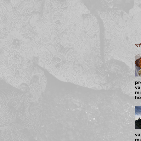
N
pr
va
mi
ho
vá
ma