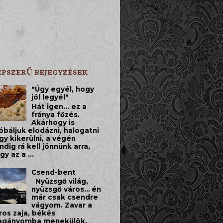
ÉPSZERŰ BEJEGYZÉSEK
"Úgy egyél, hogy
jól legyél"
Hát igen... ez a
fránya főzés.
Akárhogy is
óbáljuk elodázni, halogatni
gy kikerülni, a végén
ndig rá kell jönnünk arra,
gy az a ...
Csend-bent
​Nyüzsgő világ,
nyüzsgő város… én
már csak csendre
vágyom. Zavar a
ros zaja, békés
gányomba menekülök.