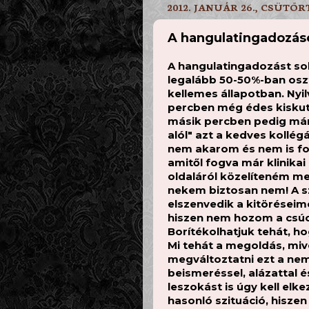
2012. JANUÁR 26., CSÜTÖ
A hangulatingadozáso
A hangulatingadozást so
legalább 50-50%-ban oszt
kellemes állapotban. Nyi
percben még édes kiskut
másik percben pedig már
alól" azt a kedves kollég
nem akarom és nem is fog
amitől fogva már klinika
oldaláról közelíteném meg
nekem biztosan nem! A sz
elszenvedik a kitöréseim
hiszen nem hozom a csúc
Borítékolhatjuk tehát, ho
Mi tehát a megoldás, mive
megváltoztatni ezt a nem
beismeréssel, alázattal 
leszokást is úgy kell elk
hasonló szituáció, hiszen i