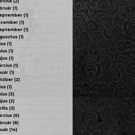
rcius
(2)
bruár
(1)
eptember
(1)
ecember
(1)
eptember
(1)
gusztus
(1)
ius
(1)
nius
(1)
jus
(1)
rcius
(1)
nuár
(1)
tóber
(2)
ius
(1)
nius
(3)
jus
(2)
rilis
(3)
rcius
(6)
bruár
(8)
nuár
(14)