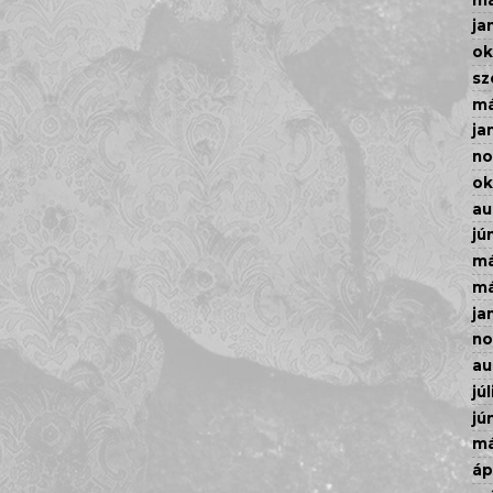
ja
ok
sz
má
ja
n
ok
au
jú
má
má
ja
n
au
júl
jú
má
áp