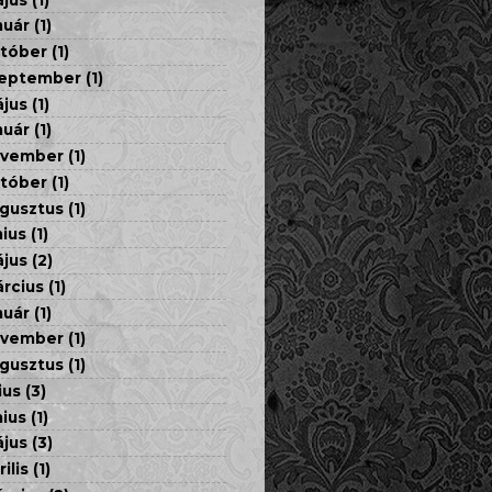
nuár
(1)
tóber
(1)
eptember
(1)
jus
(1)
nuár
(1)
ovember
(1)
tóber
(1)
gusztus
(1)
nius
(1)
jus
(2)
rcius
(1)
nuár
(1)
ovember
(1)
gusztus
(1)
ius
(3)
nius
(1)
jus
(3)
rilis
(1)