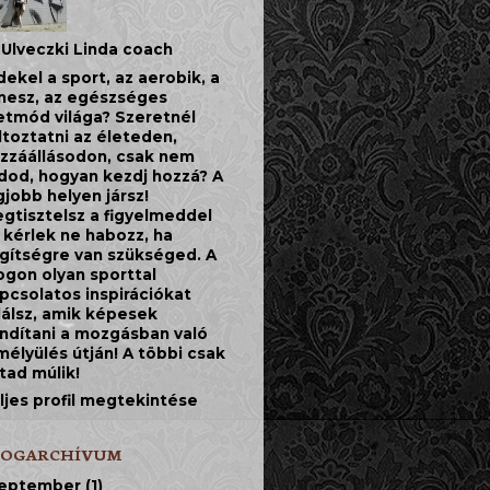
Ulveczki Linda coach
dekel a sport, az aerobik, a
tnesz, az egészséges
etmód világa? Szeretnél
ltoztatni az életeden,
zzáállásodon, csak nem
dod, hogyan kezdj hozzá? A
gjobb helyen jársz!
gtisztelsz a figyelmeddel
 kérlek ne habozz, ha
gítségre van szükséged. A
ogon olyan sporttal
pcsolatos inspirációkat
lálsz, amik képesek
indítani a mozgásban való
mélyülés útján! A többi csak
jtad múlik!
ljes profil megtekintése
LOGARCHÍVUM
eptember
(1)