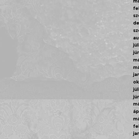
má
fe
sz
d
sz
au
júl
jú
má
má
ja
ok
júl
jú
má
áp
má
fe
ja