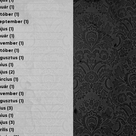
nuár
(1)
tóber
(1)
eptember
(1)
jus
(1)
nuár
(1)
ovember
(1)
tóber
(1)
gusztus
(1)
nius
(1)
jus
(2)
rcius
(1)
nuár
(1)
ovember
(1)
gusztus
(1)
ius
(3)
nius
(1)
jus
(3)
rilis
(1)