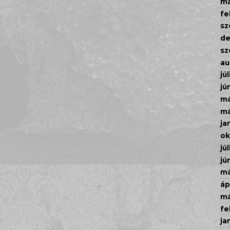
má
fe
sz
d
sz
au
júl
jú
má
má
ja
ok
júl
jú
má
áp
má
fe
ja