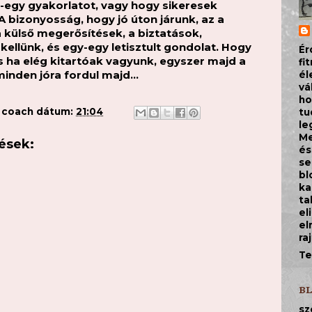
y-egy gyakorlatot, vagy hogy sikeresek
bizonyosság, hogy jó úton járunk, az a
a külső megerősítések, a biztatások,
kellünk, és egy-egy letisztult gondolat. Hogy
Ér
 És ha elég kitartóak vagyunk, egyszer majd a
fi
minden jóra fordul majd...
él
vá
ho
a coach
dátum:
21:04
tu
le
Me
ések:
és
se
bl
ka
ta
el
el
ra
Te
B
sz