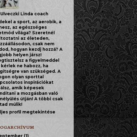
Ulveczki Linda coach
dekel a sport, az aerobik, a
tnesz, az egészséges
etmód világa? Szeretnél
ltoztatni az életeden,
zzáállásodon, csak nem
dod, hogyan kezdj hozzá? A
gjobb helyen jársz!
gtisztelsz a figyelmeddel
 kérlek ne habozz, ha
gítségre van szükséged. A
ogon olyan sporttal
pcsolatos inspirációkat
lálsz, amik képesek
indítani a mozgásban való
mélyülés útján! A többi csak
jtad múlik!
ljes profil megtekintése
LOGARCHÍVUM
eptember
(1)