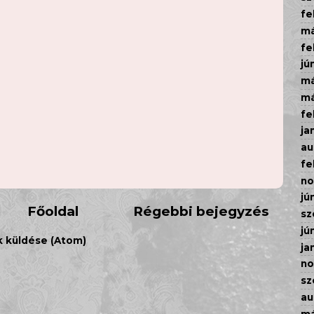
fe
má
fe
jú
má
má
fe
ja
au
fe
n
jú
Főoldal
Régebbi bejegyzés
sz
jú
 küldése (Atom)
ja
n
sz
au
má