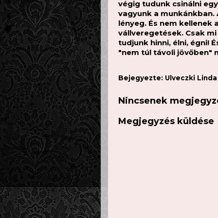
végig tudunk csinálni eg
vagyunk a munkánkban. A 
lényeg. És nem kellenek 
vállveregetések. Csak mi 
tudjunk hinni, élni, égni!
"nem túl távoli jövőben" 
Bejegyezte:
Ulveczki Lind
Nincsenek megjegyz
Megjegyzés küldése