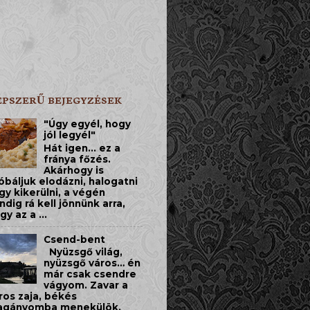
ÉPSZERŰ BEJEGYZÉSEK
"Úgy egyél, hogy
jól legyél"
Hát igen... ez a
fránya főzés.
Akárhogy is
óbáljuk elodázni, halogatni
gy kikerülni, a végén
ndig rá kell jönnünk arra,
gy az a ...
Csend-bent
​Nyüzsgő világ,
nyüzsgő város… én
már csak csendre
vágyom. Zavar a
ros zaja, békés
gányomba menekülök.