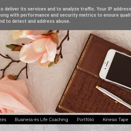
 deliver its services and to analyze traffic. Your IP addres
ong with performance and security metrics to ensure quali
and to detect and address abuse.
zés
Business-és Life Coaching
Portfólió
Kinesio Tape