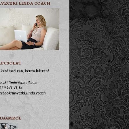
LVECZKI LINDA COACH
APCSOLAT
kérdésed van, keress bátran!
eczki.linda@gmail.com
 30 941 41 16
ebook/ulveczki.linda.coach
AGAMRÓL