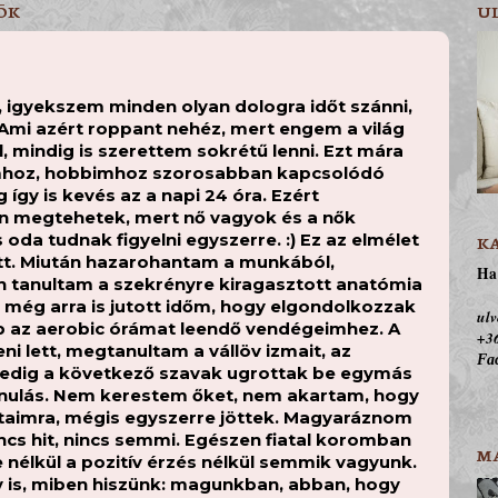
TÖK
U
 igyekszem minden olyan dologra időt szánni,
Ami azért roppant nehéz, mert engem a világ
, mindig is szerettem sokrétű lenni. Ezt mára
mhoz, hobbimhoz szorosabban kapcsolódó
gy is kevés az a napi 24 óra. Ezért
n megtehetek, mert nő vagyok és a nők
 oda tudnak figyelni egyszerre. :) Ez az elmélet
K
tt. Miután hazarohantam a munkából,
Ha 
n tanultam a szekrényre kiragasztott anatómia
 még arra is jutott időm, hogy elgondolkozzak
ulv
 az aerobic órámat leendő vendégeimhez. A
+36
ni lett, megtanultam a vállöv izmait, az
Fac
edig a következő szavak ugrottak be egymás
, tanulás. Nem kerestem őket, nem akartam, hogy
taimra, mégis egyszerre jöttek. Magyaráznom
nincs hit, nincs semmi. Egészen fiatal koromban
M
 nélkül a pozitív érzés nélkül semmik vagyunk.
is, miben hiszünk: magunkban, abban, hogy