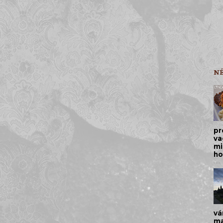
N
pr
va
mi
ho
vá
ma