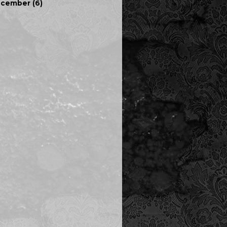
ecember
(6)