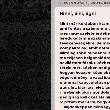
2012. JANUÁR 5., CSÜTÖR
Hinni, élni, égni
Mint már korábban írtam,
ami fontos a számomra. 
igen nagy szelete érdekel
leredukáltam a szakmá
tevékenységekre, de még í
kompaktálok, amit bátra
állítólag több mindenre is
ma teljesen beigazolódo
nekiláttam főzni. Eközbe
tételeimet, közben pedig
hogyan hozzam közelebb
végeredmény: a vacsi iste
órámmal kapcsolatban p
után: hit, kitartás, élet
rímeljenek okos gondola
pedig alig kell őket. Ha 
rájöttem már arra, hogy e
Tulajdonképpen mindegy 