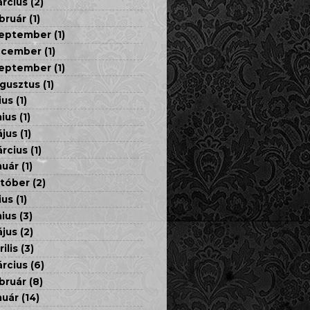
rcius
(2)
bruár
(1)
eptember
(1)
ecember
(1)
eptember
(1)
gusztus
(1)
ius
(1)
nius
(1)
jus
(1)
rcius
(1)
nuár
(1)
tóber
(2)
ius
(1)
nius
(3)
jus
(2)
rilis
(3)
rcius
(6)
bruár
(8)
nuár
(14)