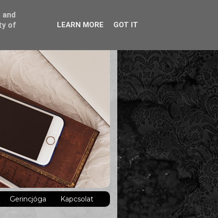
s and
ty of
LEARN MORE
GOT IT
Gerincjóga
Kapcsolat