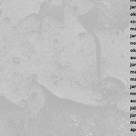
ja
ok
sz
má
ja
n
ok
au
jú
má
má
ja
n
au
júl
jú
má
áp