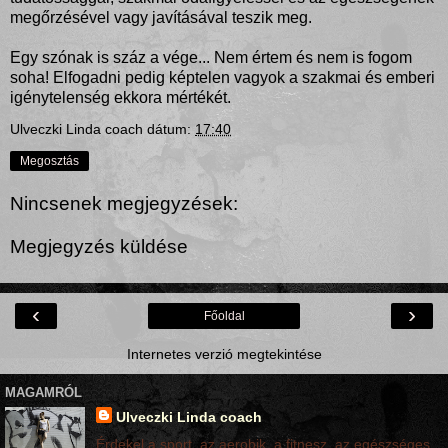
megőrzésével vagy javításával teszik meg.
Egy szónak is száz a vége... Nem értem és nem is fogom
soha! Elfogadni pedig képtelen vagyok a szakmai és emberi
igénytelenség ekkora mértékét.
Ulveczki Linda coach
dátum:
17:40
Megosztás
Nincsenek megjegyzések:
Megjegyzés küldése
‹
›
Főoldal
Internetes verzió megtekintése
MAGAMRÓL
Ulveczki Linda coach
Érdekel a sport, az aerobik, a fitnesz, az egészséges