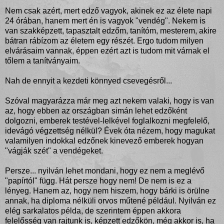
Nem csak azért, mert edző vagyok, akinek ez az élete napi
24 órában, hanem mert én is vagyok "vendég". Nekem is
van szakképzett, tapasztalt edzőm, tanítóm, mesterem, akire
bátran rábízom az életem egy részét. Ergo tudom milyen
elvárásaim vannak, éppen ezért azt is tudom mit várnak el
tőlem a tanítványaim.
Nah de ennyit a kezdeti könnyed csevegésről...
Szóval magyarázza már meg azt nekem valaki, hogy is van
az, hogy ebben az országban simán lehet edzőként
dolgozni, emberek testével-lelkével foglalkozni megfelelő,
idevágó végzettség nélkül? Évek óta nézem, hogy magukat
valamilyen indokkal edzőnek kinevező emberek hogyan
"vágják szét" a vendégeket.
Persze... nyilván lehet mondani, hogy ez nem a meglévő
"papírtól" függ. Hát persze hogy nem! De nem is ez a
lényeg. Hanem az, hogy nem hiszem, hogy bárki is örülne
annak, ha diploma nélküli orvos műtené például. Nyilván ez
elég sarkalatos példa, de szerintem éppen akkora
felelősség van rajtunk is, képzett edzőkön, még akkor is, ha