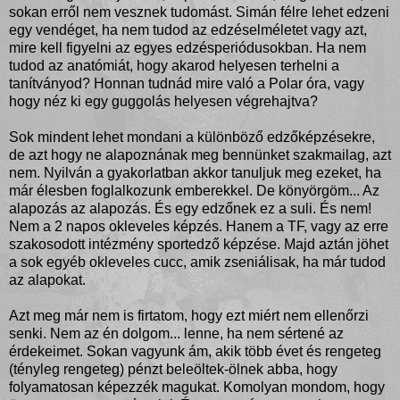
sokan erről nem vesznek tudomást. Simán félre lehet edzeni
egy vendéget, ha nem tudod az edzéselméletet vagy azt,
mire kell figyelni az egyes edzésperiódusokban. Ha nem
tudod az anatómiát, hogy akarod helyesen terhelni a
tanítványod? Honnan tudnád mire való a Polar óra, vagy
hogy néz ki egy guggolás helyesen végrehajtva?
Sok mindent lehet mondani a különböző edzőképzésekre,
de azt hogy ne alapoznának meg bennünket szakmailag, azt
nem. Nyilván a gyakorlatban akkor tanuljuk meg ezeket, ha
már élesben foglalkozunk emberekkel. De könyörgöm... Az
alapozás az alapozás. És egy edzőnek ez a suli. És nem!
Nem a 2 napos okleveles képzés. Hanem a TF, vagy az erre
szakosodott intézmény sportedző képzése. Majd aztán jöhet
a sok egyéb okleveles cucc, amik zseniálisak, ha már tudod
az alapokat.
Azt meg már nem is firtatom, hogy ezt miért nem ellenőrzi
senki. Nem az én dolgom... lenne, ha nem sértené az
érdekeimet. Sokan vagyunk ám, akik több évet és rengeteg
(tényleg rengeteg) pénzt beleöltek-ölnek abba, hogy
folyamatosan képezzék magukat. Komolyan mondom, hogy