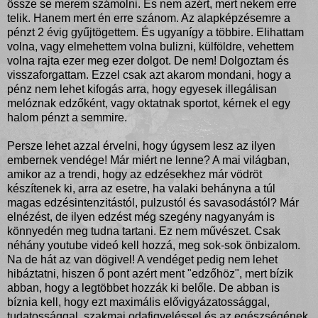
össze se merem számolni. És nem azért, mert nekem erre
telik. Hanem mert én erre szánom. Az alapképzésemre a
pénzt 2 évig gyűjtögettem. És ugyanígy a többire. Elihattam
volna, vagy elmehettem volna bulizni, külföldre, vehettem
volna rajta ezer meg ezer dolgot. De nem! Dolgoztam és
visszaforgattam. Ezzel csak azt akarom mondani, hogy a
pénz nem lehet kifogás arra, hogy egyesek illegálisan
melóznak edzőként, vagy oktatnak sportot, kérnek el egy
halom pénzt a semmire.
Persze lehet azzal érvelni, hogy úgysem lesz az ilyen
embernek vendége! Már miért ne lenne? A mai világban,
amikor az a trendi, hogy az edzésekhez már vödröt
készítenek ki, arra az esetre, ha valaki behányna a túl
magas edzésintenzitástól, pulzustól és savasodástól? Már
elnézést, de ilyen edzést még szegény nagyanyám is
könnyedén meg tudna tartani. Ez nem művészet. Csak
néhány youtube videó kell hozzá, meg sok-sok önbizalom.
Na de hát az van dögivel! A vendéget pedig nem lehet
hibáztatni, hiszen ő pont azért ment "edzőhöz", mert bízik
abban, hogy a legtöbbet hozzák ki belőle. De abban is
bíznia kell, hogy ezt maximális elővigyázatossággal,
tudatossággal, szakmai odafigyeléssel és az egészségének